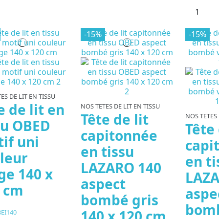
-15%
-15%
ES DE LIT EN TISSU
e de lit en
NOS TETES DE LIT EN TISSU
Tête de lit
NOS TETES 
su OBED
Tête 
capitonnée
if uni
capi
en tissu
leur
en ti
LAZARO 140
ge 140 x
LAZA
aspect
 cm
aspe
bombé gris
bomb
140 x 120 cm
EI140