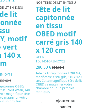
NOS TETES DE LIT EN TISSU
Tête de lit
DE LIT EN TISSU
de lit
capitonnée
tonnée
en tissu
ssu
OBED motif
Y, motif
carré gris 140
 vert
x 120 cm
u 140 x
OBED
cm
TDL140TGRENJOY23
280,50 €
330,00 €
Tête de lit capitonnée LORENA,
ENJOY18
motif carré, tissu gris, 140 x 120
cm. Cette magnifique tête de lit
330,00 €
OBED va magnifier votre
 capitonnée OBED,
chambre pour un prix très
 tissu Vert d'eau, 140
modique.
ette magnifique tête
 va magnifier votre
Ajouter au
r un prix très
panier