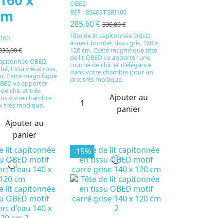
OBED
cm
REF : BS403TGRI160
285,60 €
336,00 €
Tête de lit capitonnée OBED,
160
aspect bombé, tissu gris, 160 x
120 cm. Cette magnifique tête
336,00 €
de lit OBED va apporter une
 capitonnée OBED,
touche de chic et d'élégance
é, tissu vieux rose,
dans votre chambre pour un
m. Cette magnifique
prix très modique.
 OBED va apporter
de chic et très
Ajouter au
ans votre chambre
x très modique.
panier
Ajouter au
panier
-15%