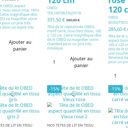
lit OBED, aspect
120 
OBED
é, tissu vieux rose, 160 x
TDL160TBLENJOY18
 Cette magnifique tête
OBED
BED va magnifier votre
331,50 €
390,00 €
BS403TROS
 pour un prix très
Tête de lit capitonnée OBED,
 dans un esprit très
285,60 €
motif carré, tissu Vert d'eau, 160
x 120 cm. Cette magnifique tête
Tête de lit
de lit OBED va magnifier votre
aspect bomb
Ajouter au
chambre pour un prix très
160 x 120 c
modique.
panier
tête de lit
une touche 
féminine d
Ajouter au
pour un pri
panier
-15%
-15%
ES DE LIT EN TISSU
NOS TETES DE LIT EN TISSU