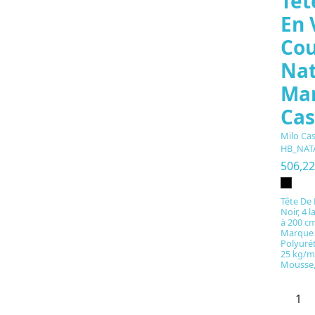
Têt
En 
Cou
Nat
Mar
Cas
Milo Ca
HB_NAT
506,2
Tête De 
Noir, 4 
à 200 c
Marque 
Polyuré
25 kg/m³
Mousse,