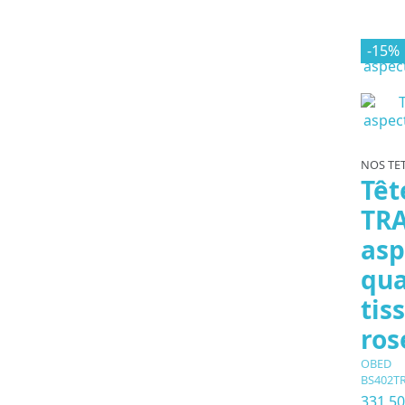
-15%
NOS TET
Têt
TRA
asp
qua
tis
ros
OBED
BS402T
331,5