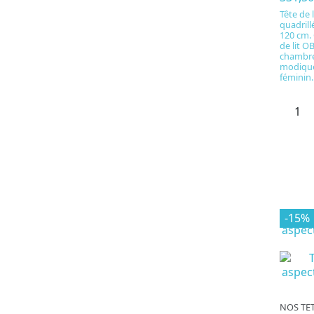
Tête de 
quadrill
120 cm.
de lit O
chambre
modique
féminin.
-15%
NOS TET