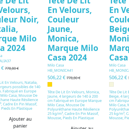
e De Lit
Tête De Lit
Tête 
Velours,
En Velours,
En V
leur Noir,
Couleur
Coul
alia,
Jaune,
Beig
que Milo
Monica,
Moni
a 2024
Marque Milo
Marq
Casa 2024
Casa
sa
ALIA37
Milo Casa
Milo Casa
2 €
778,80 €
HB_MONICA41
HB_MONIC
506,22 €
506,22 €
778,80 €
Lit En Velours, Natalia,
largeurs possibles de 140
m. Fabriqué en Europe
Tête De Lit En Velours, Monica,
Tête De Lit
Milo Casa, Mousse De
Jaune, 4 largeurs de 140 à 200
Beige, 4 la
thane Haute Résilience
cm Fabriqué en Europe Marque
cm Fabriqu
, Cadre En Pin Massif,
Milo Casa, Mousse De
Milo Casa,
 Pieds En Plastique
Polyuréthane Haute Résilience
Polyuréthan
25 kg/m³, Cadre En Pin Massif,
25 kg/m³, C
Mousse, Pieds En Plastique
Mousse, Pie
Ajouter au
panier
Ajouter au