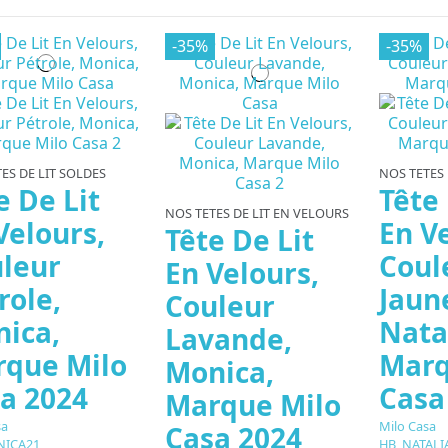
-35%
-35%
ES DE LIT SOLDES
NOS TETES 
e De Lit
Tête 
NOS TETES DE LIT EN VELOURS
Velours,
En V
Tête De Lit
leur
Coul
En Velours,
role,
Jaun
Couleur
ica,
Nata
Lavande,
que Milo
Marq
Monica,
a 2024
Casa
Marque Milo
sa
Milo Casa
Casa 2024
ICA21
HB_NATALI