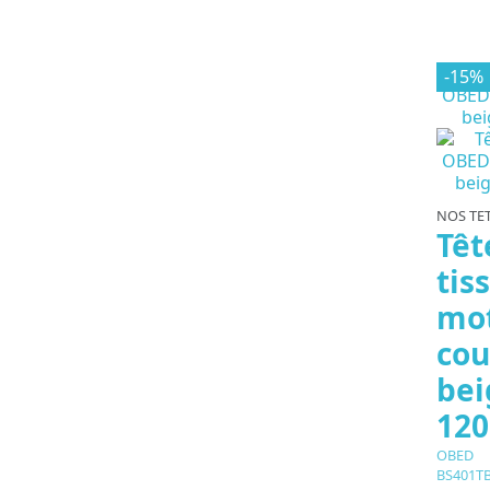
-15%
NOS TET
Têt
tis
mot
cou
bei
120
OBED
BS401TB