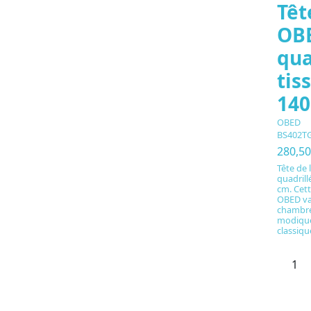
Têt
OBE
qua
tis
140
OBED
BS402T
280,5
Tête de
quadrill
cm. Cett
OBED va
chambre
modique
classiqu