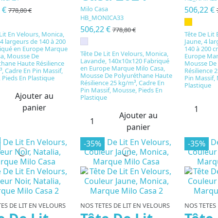
Milo Casa
2 €
506,22 €
778,80 €
HB_MONICA33
506,22 €
778,80 €
Lit En Velours, Monica,
Tête De Lit 
 4 largeurs de 140 à 200
Jaune, 4 la
iqué en Europe Marque
140 à 200 c
Tête De Lit En Velours, Monica,
sa, Mousse De
Europe Mar
Lavande, 140x10x120 Fabriqué
thane Haute Résilience
Mousse De 
en Europe Marque Milo Casa,
, Cadre En Pin Massif,
Résilience 
Mousse De Polyuréthane Haute
 Pieds En Plastique
Pin Massif,
Résilience 25 kg/m³, Cadre En
Plastique
Pin Massif, Mousse, Pieds En
Ajouter au
Plastique
panier
Ajouter au
panier
-35%
-35%
ES DE LIT EN VELOURS
NOS TETES DE LIT EN VELOURS
NOS TETES 