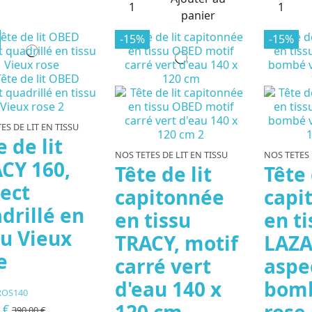
panier
-15%
-15%
ES DE LIT EN TISSU
e de lit
NOS TETES DE LIT EN TISSU
NOS TETES 
CY 160,
Tête de lit
Tête 
ect
capitonnée
capi
drillé en
en tissu
en ti
su Vieux
TRACY, motif
LAZA
e
carré vert
aspe
d'eau 140 x
bomb
ROS140
120 cm
rose 
0 €
390,00 €