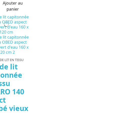
Ajouter au
panier
DE LIT EN TISSU
de lit
tonnée
ssu
RO 140
ct
é vieux