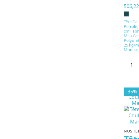
506,2
Tête De 
Pétrole,
cm Fabr
Milo Ca
Polyuré
25 kg/m³
Mousse,
-35%
NOS TET