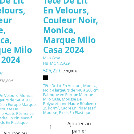
De Lit
Tête De Lit
elours,
En Velours,
eur
Couleur Noir,
e,
Monica,
ca,
Marque Milo
ue Milo
Casa 2024
 2024
Milo Casa
HB_MONICA29
506,22 €
778,80 €
A1
778,80 €
Tête De Lit En Velours, Monica,
Noir, 4 largeurs de 140 à 200 cm
Fabriqué en Europe Marque
 En Velours, Monica,
Milo Casa, Mousse De
rgeurs de 140 à 200
Polyuréthane Haute Résilience
é en Europe Marque
25 kg/m³, Cadre En Pin Massif,
 Mousse De
Mousse, Pieds En Plastique
e Haute Résilience
adre En Pin Massif,
ds En Plastique
Ajouter au
panier
Ajouter au