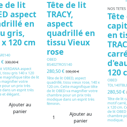
e de lit
Tête de lit
NOS TETES 
D aspect
TRACY,
Tête 
drillé en
aspect
capi
su gris,
quadrillé en
en ti
 x 120 cm
tissu Vieux
TRAC
rose
carré
GRI140
OBED
d'ea
0 €
330,00 €
BS402TROS140
 lit VERDANA aspect
120 
280,50 €
330,00 €
é, tissu gris 140 x 120
e magnifique tête de lit
Tête de lit OBED, aspect
OBED
 magnifier votre
quadrillé, tissu vieux rose, 140 x
TDL140TBL
 pour un prix très
120 cm. Cette magnifique tête
 dans un esprit très
de lit OBED va magnifier votre
280,50 €
e et élégant.
chambre pour un prix très
Tête de lit
modique dans un esprit très
motif carré,
féminin.
Ajouter au
x 120 cm. C
panier
de lit OBED
Ajouter au
chambre pou
modique.
panier